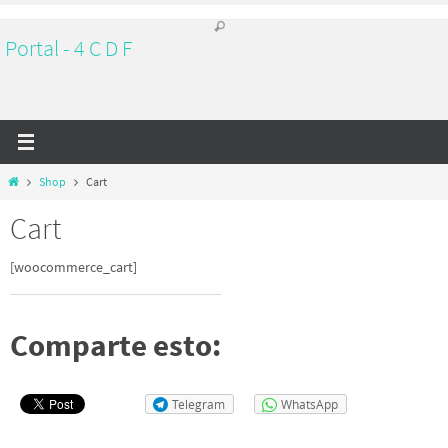
Ir
al
Portal - 4 C D F
contenido
Inicio
Shop
Cart
Cart
[woocommerce_cart]
Comparte esto:
Telegram
WhatsApp